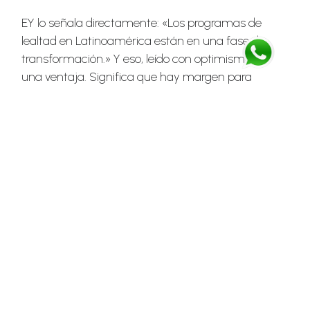
EY lo señala directamente: «Los programas de
lealtad en Latinoamérica están en una fase de
transformación.» Y eso, leído con optimismo, es
una ventaja. Significa que hay margen para
construir bien desde ahora, sin tener que
desmantelar estructuras obsoletas.
Las marcas en México, Colombia, Perú y el resto de
la región tienen frente a sí una oportunidad real:
diseñar programas que no imiten los modelos del
norte, sino que respondan a la sensibilidad, los
hábitos y los valores del consumidor
latinoamericano. Un consumidor que valora la
cercanía, la confianza y el trato humano —
atributos que, bien canalizados, son exactamente
lo que una experiencia memorable puede ofrecer.