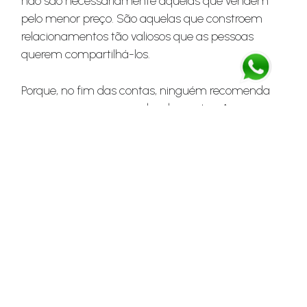
não são necessariamente aquelas que vendem
pelo menor preço. São aquelas que constroem
relacionamentos tão valiosos que as pessoas
querem compartilhá-los.
Porque, no fim das contas, ninguém recomenda
uma marca por causa dos descontos. As pessoas
a recomendam por causa da sensação que ela
lhes proporcionou.
Na LMS, ajudamos as organizações a desenvolver
estratégias de fidelização e incentivo que
fortaleçam o relacionamento com os clientes, indo
além de uma simples transação.
Pauta da reunião
Interessado em saber mais? Entre em