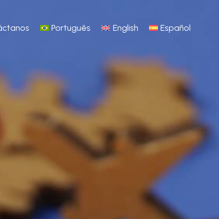
áctanos
Português
English
Español