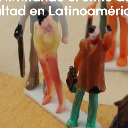
altad en Latinoaméri