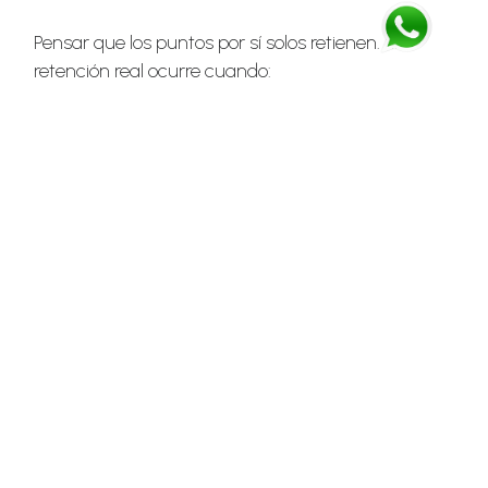
Pensar que los puntos por sí solos retienen. La
retención real ocurre cuando:
El incentivo es oportuno
El mensaje es personalizado
La intervención es automática
El comportamiento se analiza en tiempo
real
Sin Data Mining, la lealtad es reactiva. Con analítica
predictiva, es preventiva.
Por qué 2026 será el año de la
retención inteligente
Las empresas enfrentan: